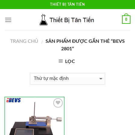
Skip
THIẾT BỊ TÂN TIẾN
to
content
0
TRANG CHỦ
SẢN PHẨM ĐƯỢC GẮN THẺ “BEVS
/
2801”
LỌC
Add to
Wishlist