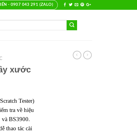
IẾN - 0907 043 291 (ZALO)
C
rầy xước
cratch Tester)
ểm tra về hiệu
8 và BS3900.
ễ thao tác cài