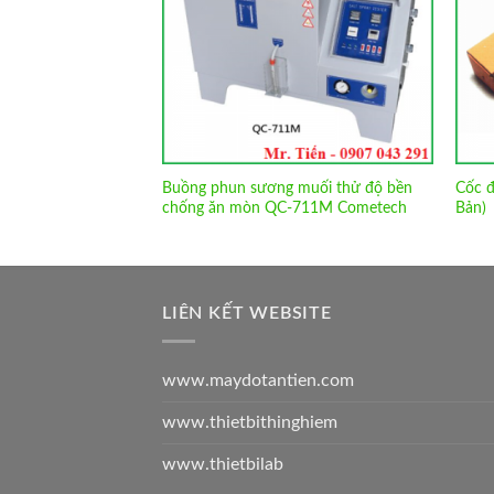
 nước của giấy và
Buồng phun sương muối thử độ bền
Cốc đ
ng Drick
chống ăn mòn QC-711M Cometech
Bản)
LIÊN KẾT WEBSITE
www.maydotantien.com
www.thietbithinghiem
www.thietbilab