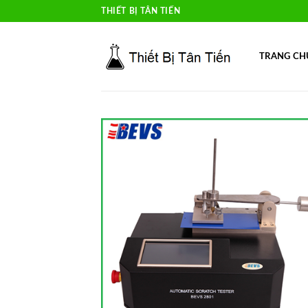
Skip
THIẾT BỊ TÂN TIẾN
to
content
TRANG CH
Add 
Wishl