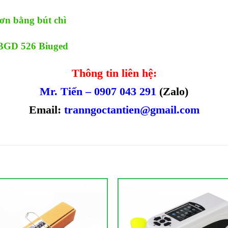
ơn bằng bút chì
 BGD 526 Biuged
Thông tin liên hệ:
Mr. Tiến – 0907 043 291
(Zalo)
Email:
tranngoctantien@gmail.com
Add to
Add 
Wishlist
Wishl