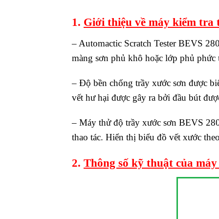
1.
Giới thiệu về máy kiểm tra
– Automactic Scratch Tester BEVS 2801
màng sơn phủ khô hoặc lớp phủ phức t
– Độ bền chống trầy xước sơn được biế
vết hư hại được gây ra bởi đầu bút đư
– Máy thử độ trầy xước sơn BEVS 2801
thao tác. Hiển thị biểu đồ vết xước th
2.
Thông số kỹ thuật của máy