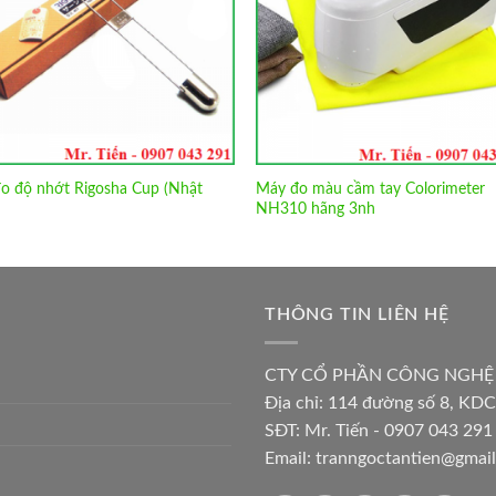
o độ nhớt Rigosha Cup (Nhật
Máy đo màu cầm tay Colorimeter
NH310 hãng 3nh
THÔNG TIN LIÊN HỆ
CTY CỔ PHẦN CÔNG NGHỆ
Địa chỉ:
114 đường số 8, KDC
SĐT: Mr. Tiến - 0907 043 291 
Email:
tranngoctantien@gmai