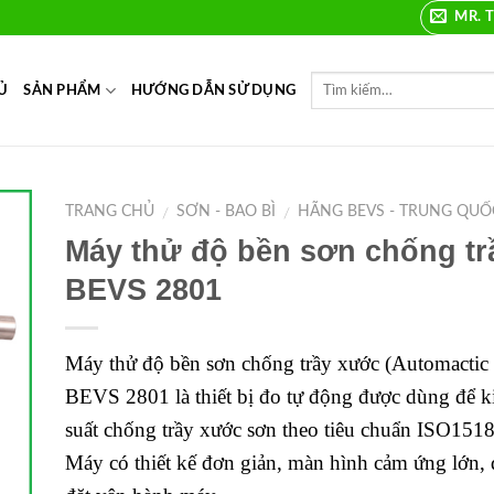
MR. T
Ủ
SẢN PHẨM
HƯỚNG DẪN SỬ DỤNG
TRANG CHỦ
SƠN - BAO BÌ
HÃNG BEVS - TRUNG QUỐ
/
/
Máy thử độ bền sơn chống t
to
BEVS 2801
ist
Máy thử độ bền sơn chống trầy xước (Automactic S
BEVS 2801 là thiết bị đo tự động được dùng để ki
suất chống trầy xước sơn theo tiêu chuẩn ISO151
Máy có thiết kế đơn giản, màn hình cảm ứng lớn, d