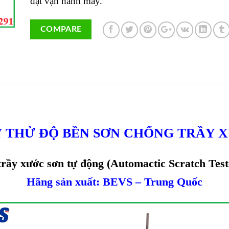
đặt vận hành máy.
COMPARE
 THỬ ĐỘ BỀN SƠN CHỐNG TRẦY 
trầy xước sơn tự động (Automactic Scratch Tes
Hãng sản xuất: BEVS – Trung Quốc