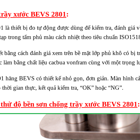
 trầy xước BEVS 2801
:
 là thiết bị đo tự động được dùng để kiểm tra, đánh giá v
ạp trong tấm phủ màu cách nhiệt theo tiêu chuẩn ISO15
t bằng cách đánh giá xem trên bề mặt lớp phủ khô có bị 
ợc làm bằng chất liệu cacbua vonfram cùng với một trọng l
 hãng BEVS có thiết kế nhỏ gọn, đơn giản. Màn hình cảm
eo thời gian thực, kết quả kiểm tra, “OK” hoặc “NG”.
 thử độ bền sơn chống trầy xước BEVS 2801
: