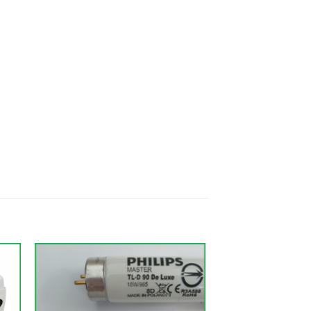
to
Add to
ist
Wishlist