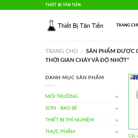
Skip
THIẾT BỊ TÂN TIẾN
to
content
TRANG CH
TRANG CHỦ
SẢN PHẨM ĐƯỢC G
/
THỜI GIAN CHẢY VÀ ĐỘ NHỚT”
DANH MỤC SẢN PHẨM
MÔI TRƯỜNG
SƠN - BAO BÌ
THIẾT BỊ THÍ NGHIỆM
THỰC PHẨM
Cốc 