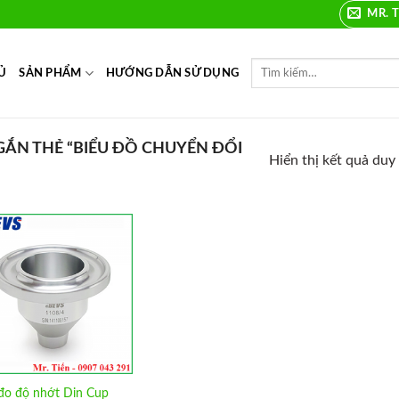
MR. T
Ủ
SẢN PHẨM
HƯỚNG DẪN SỬ DỤNG
ẮN THẺ “BIỂU ĐỒ CHUYỂN ĐỔI
Hiển thị kết quả duy
Add to
Wishlist
đo độ nhớt Din Cup