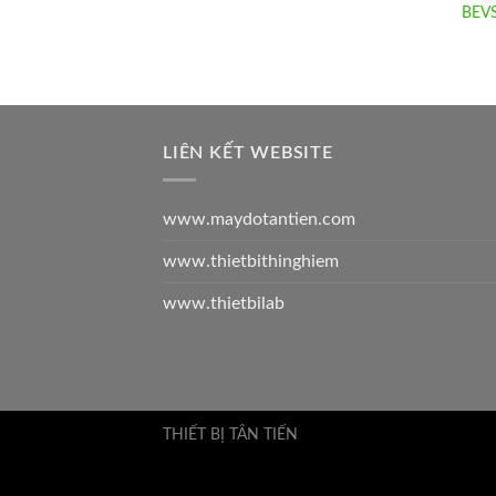
BEVS
LIÊN KẾT WEBSITE
www.maydotantien.com
www.thietbithinghiem
www.thietbilab
THIẾT BỊ TÂN TIẾN