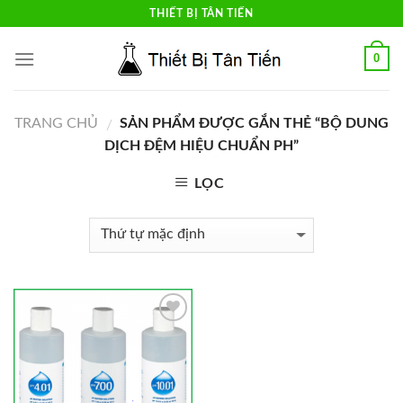
Skip
THIẾT BỊ TÂN TIẾN
to
content
0
TRANG CHỦ
SẢN PHẨM ĐƯỢC GẮN THẺ “BỘ DUNG
/
DỊCH ĐỆM HIỆU CHUẨN PH”
LỌC
Add to
Wishlist