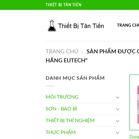
Skip
THIẾT BỊ TÂN TIẾN
to
content
TRANG CH
TRANG CHỦ
SẢN PHẨM ĐƯỢC G
/
HÃNG EUTECH”
DANH MỤC SẢN PHẨM
MÔI TRƯỜNG
SƠN - BAO BÌ
THIẾT BỊ THÍ NGHIỆM
THỰC PHẨM
Dung