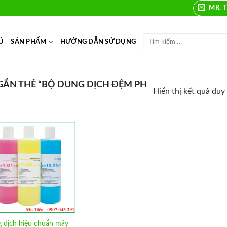
MR. T
Ủ
SẢN PHẨM
HƯỚNG DẪN SỬ DỤNG
ẮN THẺ “BỘ DUNG DỊCH ĐỆM PH
Hiển thị kết quả duy
Add to
Wishlist
 dịch hiệu chuẩn máy