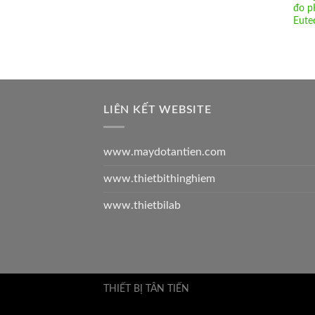
đo p
Eute
LIÊN KẾT WEBSITE
www.maydotantien.com
www.thietbithinghiem
www.thietbilab
THIẾT BỊ TÂN TIẾN