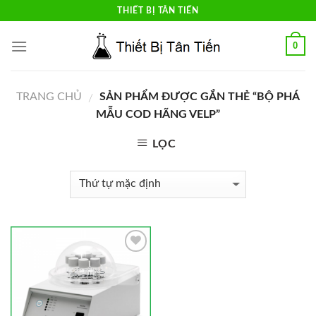
Skip
THIẾT BỊ TÂN TIẾN
to
content
0
TRANG CHỦ
SẢN PHẨM ĐƯỢC GẮN THẺ “BỘ PHÁ
/
MẪU COD HÃNG VELP”
LỌC
Add to
Wishlist