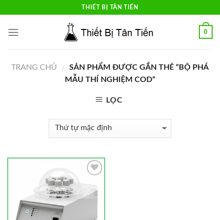
Skip
THIẾT BỊ TÂN TIẾN
to
content
0
TRANG CHỦ
SẢN PHẨM ĐƯỢC GẮN THẺ “BỘ PHÁ
/
MẪU THÍ NGHIỆM COD”
LỌC
Add to
Wishlist