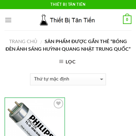
Skip
THIẾT BỊ TÂN TIẾN
to
content
0
TRANG CHỦ
SẢN PHẨM ĐƯỢC GẮN THẺ “BÓNG
/
ĐÈN ÁNH SÁNG HUỲNH QUANG NHẬT TRUNG QUỐC”
LỌC
Add to
Wishlist