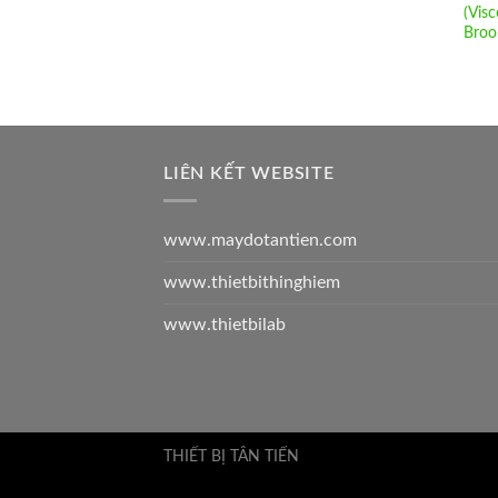
(Visc
Broo
LIÊN KẾT WEBSITE
www.maydotantien.com
www.thietbithinghiem
www.thietbilab
THIẾT BỊ TÂN TIẾN