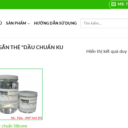
MR. T
Ủ
SẢN PHẨM
HƯỚNG DẪN SỬ DỤNG
ẮN THẺ “DẦU CHUẨN KU
Hiển thị kết quả duy
Add to
Wishlist
 chuẩn Silicone