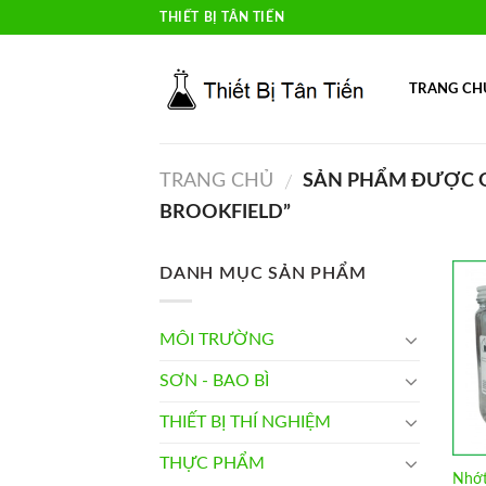
Skip
THIẾT BỊ TÂN TIẾN
to
content
TRANG CH
TRANG CHỦ
SẢN PHẨM ĐƯỢC G
/
BROOKFIELD”
DANH MỤC SẢN PHẨM
MÔI TRƯỜNG
SƠN - BAO BÌ
THIẾT BỊ THÍ NGHIỆM
THỰC PHẨM
Nhớt