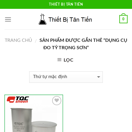
Skip
THIẾT BỊ TÂN TIẾN
to
content
0
TRANG CHỦ
SẢN PHẨM ĐƯỢC GẮN THẺ “DỤNG CỤ
/
ĐO TỶ TRỌNG SƠN”
LỌC
Add to
Wishlist