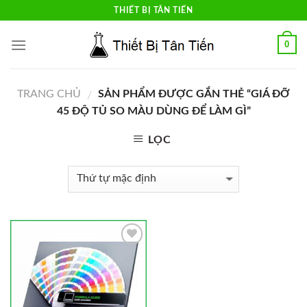
Skip
THIẾT BỊ TÂN TIẾN
to
content
0
TRANG CHỦ
SẢN PHẨM ĐƯỢC GẮN THẺ “GIÁ ĐỠ
/
45 ĐỘ TỦ SO MÀU DÙNG ĐỂ LÀM GÌ”
LỌC
Add to
Wishlist