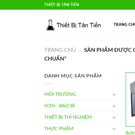
Skip
THIẾT BỊ TÂN TIẾN
to
content
TRANG CH
TRANG CHỦ
SẢN PHẨM ĐƯỢC G
/
CHUẨN”
DANH MỤC SẢN PHẨM
MÔI TRƯỜNG
SƠN - BAO BÌ
THIẾT BỊ THÍ NGHIỆM
THỰC PHẨM
Buồn