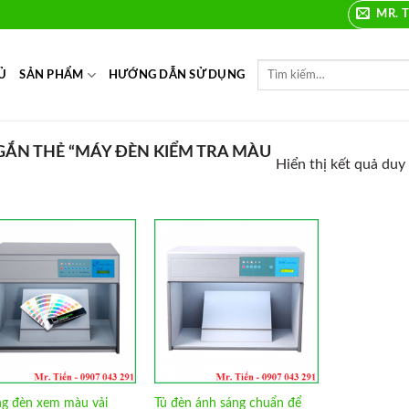
MR. T
Ủ
SẢN PHẨM
HƯỚNG DẪN SỬ DỤNG
ẮN THẺ “MÁY ĐÈN KIỂM TRA MÀU
Hiển thị kết quả duy
Add to
Add to
Wishlist
Wishlist
g đèn xem màu vải
Tủ đèn ánh sáng chuẩn để