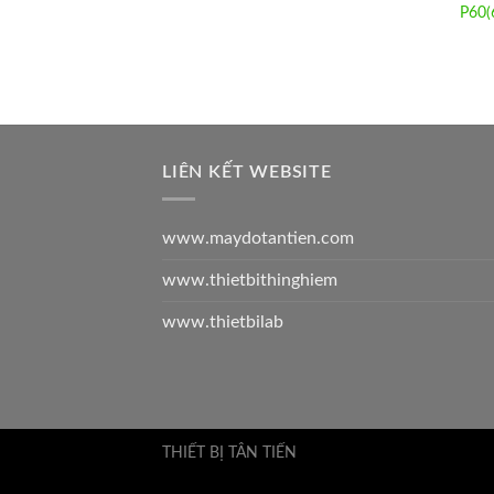
P60(
LIÊN KẾT WEBSITE
www.maydotantien.com
www.thietbithinghiem
www.thietbilab
THIẾT BỊ TÂN TIẾN