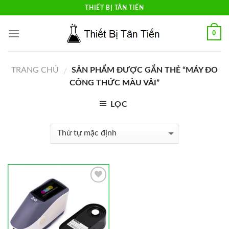
Skip
THIẾT BỊ TÂN TIẾN
to
content
0
TRANG CHỦ
SẢN PHẨM ĐƯỢC GẮN THẺ “MÁY ĐO
/
CÔNG THỨC MÀU VẢI”
LỌC
Add to
Wishlist