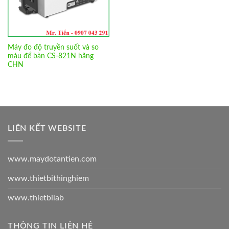
Máy đo độ truyền suốt và so
màu để bàn CS-821N hãng
CHN
LIÊN KẾT WEBSITE
www.maydotantien.com
www.thietbithinghiem
www.thietbilab
THÔNG TIN LIÊN HỆ