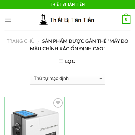
Skip
THIẾT BỊ TÂN TIẾN
to
content
0
TRANG CHỦ
SẢN PHẨM ĐƯỢC GẮN THẺ “MÁY ĐO
/
MÀU CHÍNH XÁC ỔN ĐỊNH CAO”
LỌC
Add to
Wishlist