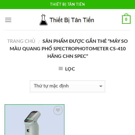
Skip
THIẾT BỊ TÂN TIẾN
to
content
0
TRANG CHỦ
SẢN PHẨM ĐƯỢC GẮN THẺ “MÁY SO
/
MÀU QUANG PHỔ SPECTROPHOTOMETER CS-410
HÃNG CHN SPEC”
LỌC
Add to
Wishlist