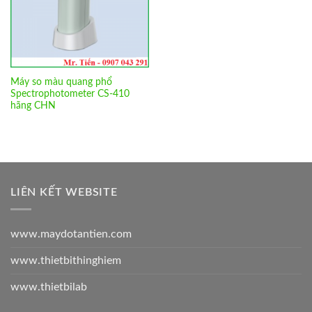
Máy so màu quang phổ
Spectrophotometer CS-410
hãng CHN
LIÊN KẾT WEBSITE
www.maydotantien.com
www.thietbithinghiem
www.thietbilab