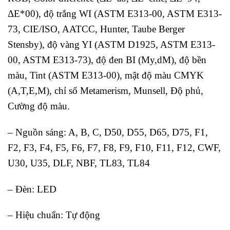
ΔE*00), độ trắng WI (ASTM E313-00, ASTM E313-
73, CIE/ISO, AATCC, Hunter, Taube Berger
Stensby), độ vàng YI (ASTM D1925, ASTM E313-
00, ASTM E313-73), độ đen BI (My,dM), độ bền
màu, Tint (ASTM E313-00), mật độ màu CMYK
(A,T,E,M), chỉ số Metamerism, Munsell, Độ phủ,
Cường độ màu.
– Nguồn sáng: A, B, C, D50, D55, D65, D75, F1,
F2, F3, F4, F5, F6, F7, F8, F9, F10, F11, F12, CWF,
U30, U35, DLF, NBF, TL83, TL84
– Đèn: LED
– Hiệu chuẩn: Tự động