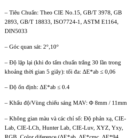
– Tiêu Chuẩn: Theo CIE No.15, GB/T 3978, GB
2893, GB/T 18833, ISO7724-1, ASTM E1164,
DIN5033
– Góc quan sát: 2°,10°
– Độ lặp lại (khi đo tấm chuẩn trắng 30 lần trong
khoảng thời gian 5 giây): tối đa: ΔE*ab ≤ 0,06
– Độ ổn định: ΔE*ab ≤ 0.4
– Khẩu độ/Vùng chiếu sáng MAV: Φ 8mm / 11mm
– Không gian màu và các chỉ số: Độ phản xạ, CIE-
Lab, CIE-LCh, Hunter Lab, CIE-Luv, XYZ, Yxy,
RGB, Color diference (ΔE*ab, ΔE*cmc, ΔE*94,