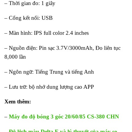
– Thời gian đo: 1 giây
– Cổng kết nối: USB
– Màn hình: IPS full color 2.4 inches
– Nguồn điện: Pin sạc 3.7V/3000mAh, Đo liên tục
8,000 lần
– Ngôn ngữ: Tiếng Trung và tiếng Anh
– Lưu trữ: bộ nhớ dung lượng cao APP
Xem thêm:
–
Máy đo độ bóng 3 góc 20/60/85 CS-380 CHN
–
Độ lệch màu Delta E và lý thuyết của máy so