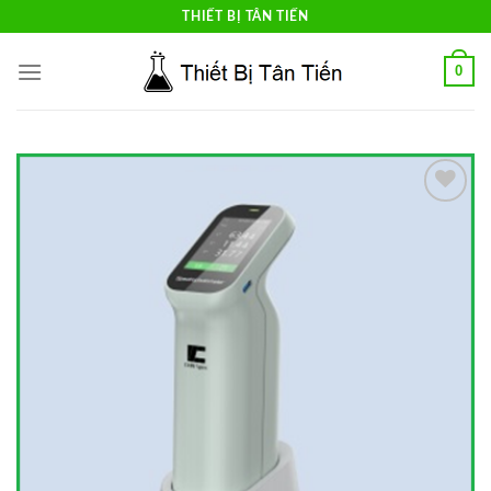
Skip
THIẾT BỊ TÂN TIẾN
to
content
0
Add to
Wishlist