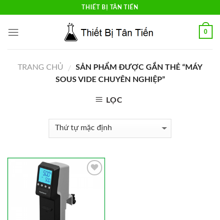
Skip
THIẾT BỊ TÂN TIẾN
to
content
0
TRANG CHỦ
SẢN PHẨM ĐƯỢC GẮN THẺ “MÁY
/
SOUS VIDE CHUYÊN NGHIỆP”
LỌC
Add to
Wishlist