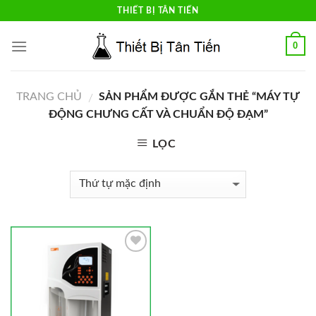
Skip
THIẾT BỊ TÂN TIẾN
to
content
0
TRANG CHỦ
SẢN PHẨM ĐƯỢC GẮN THẺ “MÁY TỰ
/
ĐỘNG CHƯNG CẤT VÀ CHUẨN ĐỘ ĐẠM”
LỌC
Add to
Wishlist