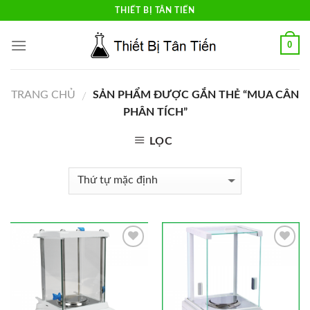
Skip
THIẾT BỊ TÂN TIẾN
to
content
0
TRANG CHỦ
SẢN PHẨM ĐƯỢC GẮN THẺ “MUA CÂN
/
PHÂN TÍCH”
LỌC
Add to
Add to
Wishlist
Wishlist