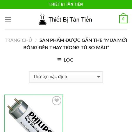
Skip
THIẾT BỊ TÂN TIẾN
to
content
0
TRANG CHỦ
SẢN PHẨM ĐƯỢC GẮN THẺ “MUA MỚI
/
BÓNG ĐÈN THAY TRONG TỦ SO MÀU”
LỌC
Add to
Wishlist