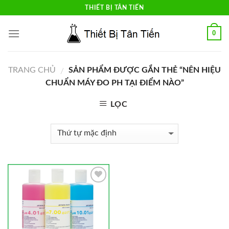
Skip
THIẾT BỊ TÂN TIẾN
to
content
0
TRANG CHỦ
SẢN PHẨM ĐƯỢC GẮN THẺ “NÊN HIỆU
/
CHUẨN MÁY ĐO PH TẠI ĐIỂM NÀO”
LỌC
Add to
Wishlist