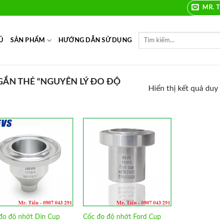
MR. T
Ủ
SẢN PHẨM
HƯỚNG DẪN SỬ DỤNG
ẮN THẺ “NGUYÊN LÝ ĐO ĐỘ
Hiển thị kết quả duy
Add to
Add to
Wishlist
Wishlist
đo độ nhớt Din Cup
Cốc đo độ nhớt Ford Cup