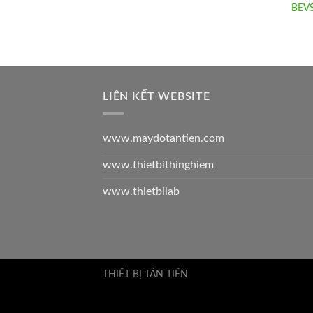
BEVS
LIÊN KẾT WEBSITE
www.maydotantien.com
www.thietbithinghiem
www.thietbilab
THIẾT BỊ TÂN TIẾN