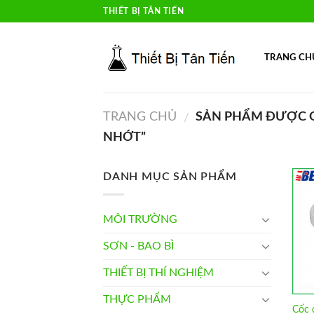
Skip
THIẾT BỊ TÂN TIẾN
to
content
TRANG CH
TRANG CHỦ
SẢN PHẨM ĐƯỢC G
/
NHỚT”
DANH MỤC SẢN PHẨM
MÔI TRƯỜNG
SƠN - BAO BÌ
THIẾT BỊ THÍ NGHIỆM
THỰC PHẨM
Cốc 