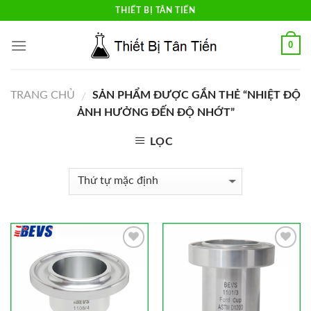
Skip
THIẾT BỊ TÂN TIẾN
to
content
0
TRANG CHỦ
SẢN PHẨM ĐƯỢC GẮN THẺ “NHIỆT ĐỘ
/
ẢNH HƯỞNG ĐẾN ĐỘ NHỚT”
LỌC
Add to
Add to
Wishlist
Wishlist