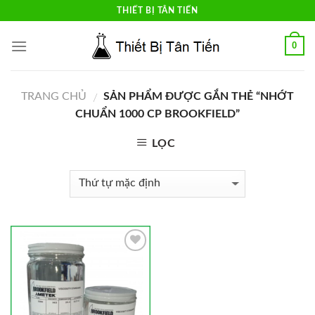
Skip
THIẾT BỊ TÂN TIẾN
to
content
0
TRANG CHỦ
SẢN PHẨM ĐƯỢC GẮN THẺ “NHỚT
/
CHUẨN 1000 CP BROOKFIELD”
LỌC
Add to
Wishlist