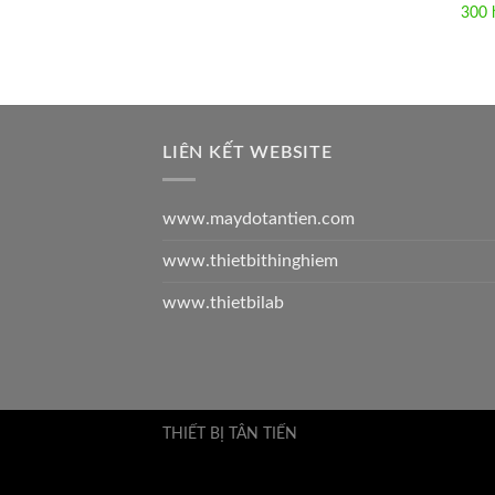
300 
LIÊN KẾT WEBSITE
www.maydotantien.com
www.thietbithinghiem
www.thietbilab
THIẾT BỊ TÂN TIẾN