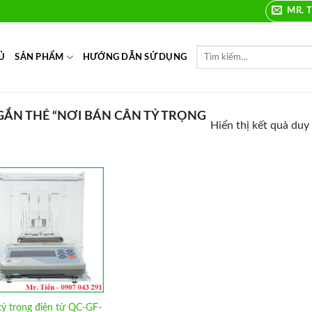
MR. T
Ủ
SẢN PHẨM
HƯỚNG DẪN SỬ DỤNG
ẮN THẺ “NƠI BÁN CÂN TỶ TRỌNG
Hiển thị kết quả duy
Add to
Wishlist
tỷ trọng điện tử QC-GF-