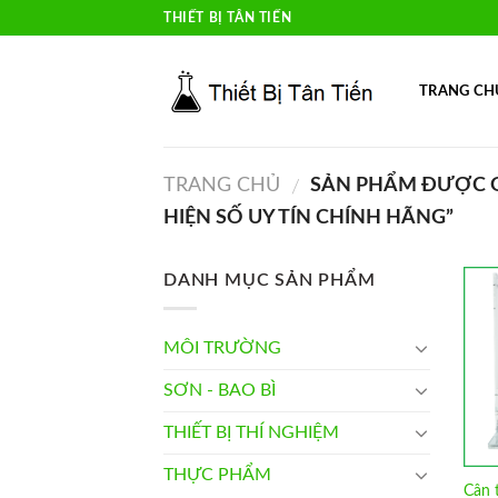
Skip
THIẾT BỊ TÂN TIẾN
to
content
TRANG CH
TRANG CHỦ
SẢN PHẨM ĐƯỢC G
/
HIỆN SỐ UY TÍN CHÍNH HÃNG”
DANH MỤC SẢN PHẨM
MÔI TRƯỜNG
SƠN - BAO BÌ
THIẾT BỊ THÍ NGHIỆM
THỰC PHẨM
Cân 