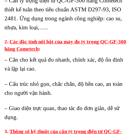
– Cân tỷ trọng điện tử QC-GF-300 hãng Cometech
thiết kế tuân theo tiêu chuẩn ASTM D297-93, ISO
2481. Ứng dụng trong ngành công nghiệp: cao su,
nhựa, kim loại,…..
2.
Các đặc tính nổi bật của máy đo tỷ trọng QC-GF-300
hãng Cometech
:
– Cân cho kết quả đo nhanh, chính xác, độ ổn đinh
và lặp lại cao.
– Cấu trúc nhỏ gọn, chắc chắn, độ bền cao, an toàn
cho người vận hành.
– Giao diện trực quan, thao tác đo đơn giản, dễ sử
dụng.
3.
Thông số kỹ thuật của cân tỷ trọng điện tử QC-GF-