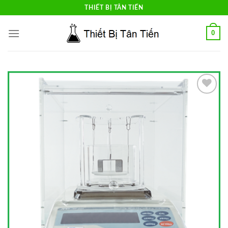
Skip
THIẾT BỊ TÂN TIẾN
to
content
0
Add to
Wishlist