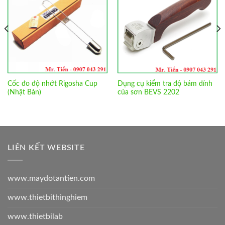
Wishlist
Wishlist
Cốc đo độ nhớt Rigosha Cup
Dụng cụ kiểm tra độ bám dính
(Nhật Bản)
của sơn BEVS 2202
LIÊN KẾT WEBSITE
www.maydotantien.com
www.thietbithinghiem
www.thietbilab