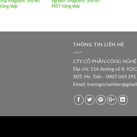
ing Magnetic Stirrer)
nghiệm (Magnetic Stirrer)
hãng Velp
MST hãng Velp
THÔNG TIN LIÊN HỆ
CTY CỔ PHẦN CÔNG NGHỆ
Địa chỉ:
114 đường số 8, KDC
SĐT: Mr. Tiến - 0907 043 291 
Email:
tranngoctantien@gmai