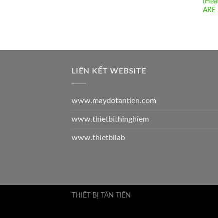
(Heat
ARE 
LIÊN KẾT WEBSITE
www.maydotantien.com
www.thietbithinghiem
www.thietbilab
THIẾT BỊ TÂN TIẾN