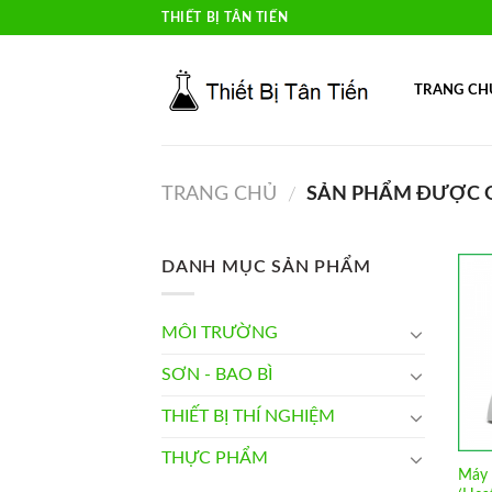
Skip
THIẾT BỊ TÂN TIẾN
to
content
TRANG CH
TRANG CHỦ
SẢN PHẨM ĐƯỢC G
/
DANH MỤC SẢN PHẨM
MÔI TRƯỜNG
SƠN - BAO BÌ
THIẾT BỊ THÍ NGHIỆM
THỰC PHẨM
Máy 