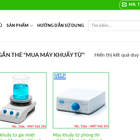
MR. T
Ủ
SẢN PHẨM
HƯỚNG DẪN SỬ DỤNG
ẮN THẺ “MUA MÁY KHUẤY TỪ”
Hiển thị kết quả duy
Add to
Add to
Wishlist
Wishlist
khuấy từ gia nhiệt
Máy khuấy từ phòng thí