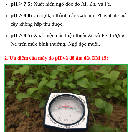
pH > 7.5:
Xuất hiện ngộ độc do Al, Zn, và Fe.
pH > 8.0:
Có sự tạo thành các Calcium Phosphate mà
cây không hấp thu được.
pH > 8.5:
Xuất hiện dấu hiệu thiếu Zn và Fe. Lượng
Na trên mức bình thường. Ngộ độc muối.
2.
Ưu điểm của máy đo pH và độ ẩm đất DM 15
: