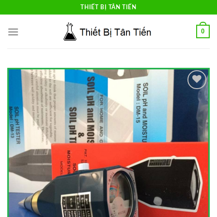
Skip
THIẾT BỊ TÂN TIẾN
to
content
0
Add to
Wishlist