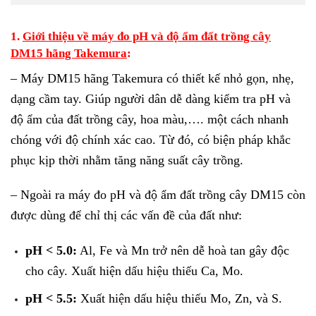
1.
Giới thiệu về máy đo pH và độ ẩm đất trồng cây
DM15 hãng Takemura
:
– Máy DM15 hãng Takemura có thiết kế nhỏ gọn, nhẹ,
dạng cầm tay. Giúp người dân dễ dàng kiểm tra pH và
độ ẩm của đất trồng cây, hoa màu,…. một cách nhanh
chóng với độ chính xác cao. Từ đó, có biện pháp khắc
phục kịp thời nhằm tăng năng suất cây trồng.
– Ngoài ra máy đo pH và độ ẩm đất trồng cây DM15 còn
được dùng để chỉ thị các vấn đề của đất như:
pH < 5.0:
Al, Fe và Mn trở nên dễ hoà tan gây độc
cho cây. Xuất hiện dấu hiệu thiếu Ca, Mo.
pH < 5.5:
Xuất hiện dấu hiệu thiếu Mo, Zn, và S.